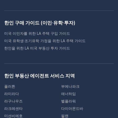
한인 구매 가이드 (이민·유학·투자)
미국 이민자를 위한 LA 주택 구입 가이드
미국 유학생·조기유학 가정을 위한 LA 주택 가이드
한인을 위한 LA 미국 부동산 투자 가이드
한인 부동산 에이전트 서비스 지역
풀러튼
부에나파크
라미라다
애너하임
라구나우즈
벨플라워
라크레센타
다이아몬드바
미션비에호
필랜