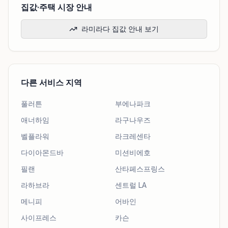
집값·주택 시장 안내
라미라다 집값 안내 보기
다른 서비스 지역
풀러튼
부에나파크
애너하임
라구나우즈
벨플라워
라크레센타
다이아몬드바
미션비에호
필랜
산타페스프링스
라하브라
센트럴 LA
메니피
어바인
사이프레스
카슨