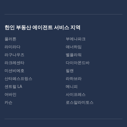
한인 부동산 에이전트 서비스 지역
풀러튼
부에나파크
라미라다
애너하임
라구나우즈
벨플라워
라크레센타
다이아몬드바
미션비에호
필랜
산타페스프링스
라하브라
센트럴 LA
메니피
어바인
사이프레스
카슨
로스알라미토스