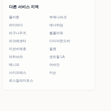
다른 서비스 지역
풀러튼
부에나파크
라미라다
애너하임
라구나우즈
벨플라워
라크레센타
다이아몬드바
미션비에호
필랜
라하브라
센트럴 LA
메니피
어바인
사이프레스
카슨
로스알라미토스