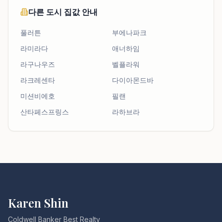
다른 도시 집값 안내
풀러튼
부에나파크
라미라다
애너하임
라구나우즈
벨플라워
라크레센타
다이아몬드바
미션비에호
필랜
산타페스프링스
라하브라
Karen Shin
Coldwell Banker Best Realty