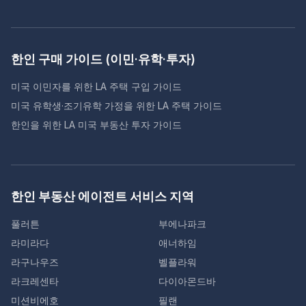
한인 구매 가이드 (이민·유학·투자)
미국 이민자를 위한 LA 주택 구입 가이드
미국 유학생·조기유학 가정을 위한 LA 주택 가이드
한인을 위한 LA 미국 부동산 투자 가이드
한인 부동산 에이전트 서비스 지역
풀러튼
부에나파크
라미라다
애너하임
라구나우즈
벨플라워
라크레센타
다이아몬드바
미션비에호
필랜