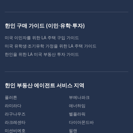
한인 구매 가이드 (이민·유학·투자)
미국 이민자를 위한 LA 주택 구입 가이드
미국 유학생·조기유학 가정을 위한 LA 주택 가이드
한인을 위한 LA 미국 부동산 투자 가이드
한인 부동산 에이전트 서비스 지역
풀러튼
부에나파크
라미라다
애너하임
라구나우즈
벨플라워
라크레센타
다이아몬드바
미션비에호
필랜