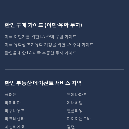
한인 구매 가이드 (이민·유학·투자)
미국 이민자를 위한 LA 주택 구입 가이드
미국 유학생·조기유학 가정을 위한 LA 주택 가이드
한인을 위한 LA 미국 부동산 투자 가이드
한인 부동산 에이전트 서비스 지역
풀러튼
부에나파크
라미라다
애너하임
라구나우즈
벨플라워
라크레센타
다이아몬드바
미션비에호
필랜