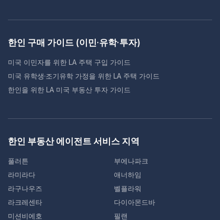
한인 구매 가이드 (이민·유학·투자)
미국 이민자를 위한 LA 주택 구입 가이드
미국 유학생·조기유학 가정을 위한 LA 주택 가이드
한인을 위한 LA 미국 부동산 투자 가이드
한인 부동산 에이전트 서비스 지역
풀러튼
부에나파크
라미라다
애너하임
라구나우즈
벨플라워
라크레센타
다이아몬드바
미션비에호
필랜